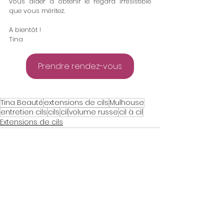
vous aider à obtenir le regard irrésistible 
que vous méritez. 
A bientôt !
Tina
Prendre rendez-vous
Tina Beauté
extensions de cils
Mulhouse
entretien cils
cils
cil
volume russe
cil à cil
Extensions de cils
Voir tout
Posts similaires