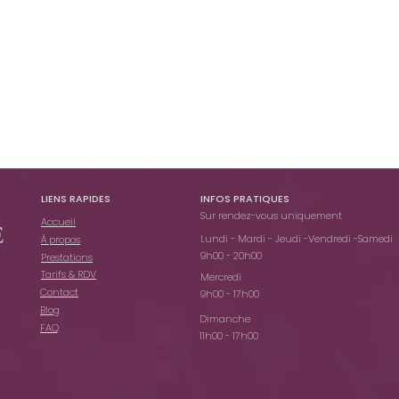
LIENS RAPIDES
INFOS PRATIQUES​
Sur rendez-vous uniquement
Accueil
Lundi - Mardi - Jeudi -Vendredi -Samedi
À propos
9h00 - 20h00
Prestations
Tarifs & RDV
Mercredi
Contact
9h00 - 17h00
Blog
Dimanche
FAQ
11h00 - 17h00