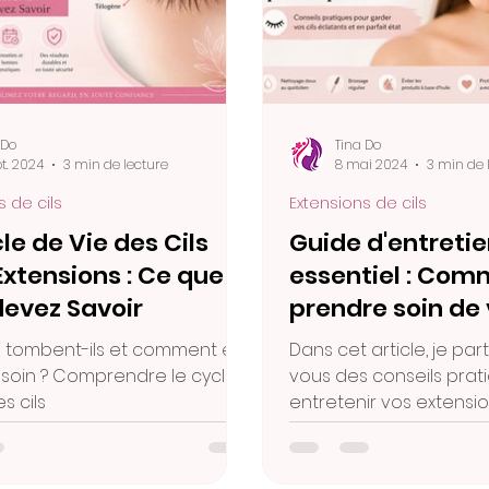
 Do
Tina Do
pt. 2024
3 min de lecture
8 mai 2024
3 min de 
s de cils
Extensions de cils
le de Vie des Cils
Guide d'entreti
xtensions : Ce que
essentiel : Co
devez Savoir
prendre soin de
extensions de ci
 tombent-ils et comment en
Dans cet article, je pa
pose
soin ? Comprendre le cycle
vous des conseils prat
s cils
entretenir vos extensio
après la pose. Du net
quotidien à