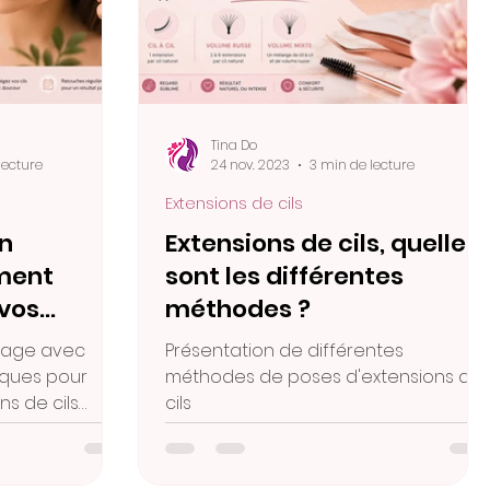
Tina Do
lecture
24 nov. 2023
3 min de lecture
Extensions de cils
en
Extensions de cils, quelles
mment
sont les différentes
 vos
méthodes ?
ls après la
rtage avec
Présentation de différentes
iques pour
méthodes de poses d'extensions de
ns de cils
cils
toyage