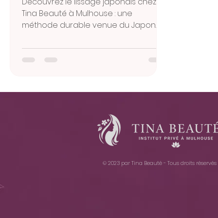
Découvrez le lissage japonais chez
Tina Beauté à Mulhouse : une
méthode durable venue du Japon
pour des cheveux lisses, brillants et
soyeux jusqu’à 12 mois, sans produits
agressifs.
© 2023 par Tina Beauté - Tous droits réservés