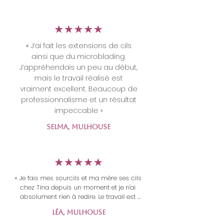
travail très professionnel, soigné, et 
surtout un accueil chaleureux à 
chaque rendez-vous. On se sent tout 
​★★★★★
de suite à l’aise ! Merci Tina pour ton 
talent et ta gentillesse »
«
J’ai fait les extensions de cils
ainsi que du microblading.
J’appréhendais un peu au début,
mais le travail réalisé est
vraiment excellent. Beaucoup de
professionnalisme et un résultat
impeccable »
Selma, Mulhouse
​★★★★★
« Je fais mes sourcils et ma mère ses cils 
chez Tina depuis un moment et je n'ai 
absolument rien à redire. Le travail est 
magnifique et l'accueil est des plus 
Léa, Mulhouse
chaleureux! Les cils tiennent super bien, le 