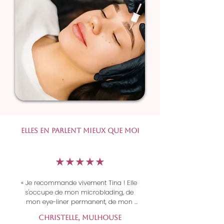
elles en parlent mieux que moi
​★★★★★
« Je recommande vivement Tina ! Elle 
s'occupe de mon microblading, de 
mon eye-liner permanent, de mon 
contour des lèvres et de mes cils, et le 
Christelle, Mulhouse
résultat est toujours impeccable. Un 