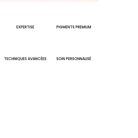
EXPERTISE
PIGMENTS PREMIUM
TECHNIQUES AVANCÉES
SOIN PERSONNALISÉ
Besoin d'un renseignement ?
Une question, un projet beauté ou envie de
prendre rendez-vous ?
Je suis là pour vous conseiller et vous