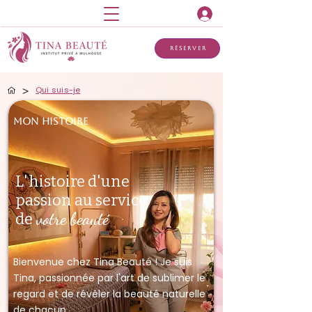
Réserver
>
Qui suis-je
Mon Histoire
L'histoire d'une
passion au service
votre beauté
de
Bienvenue chez Tina Beauté
! Je suis
Tina, passionnée par l'art de sublimer le
regard et de révéler la beauté naturelle
de chacun.