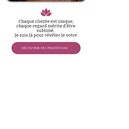
Chaque cliente est unique,
chaque regard mérite d'être
sublimé.
Je suis là pour révéler le votre
Découvrir mes prestations
PASSION & EXPERTISE
+20 ans d'expérience et
une formation d'excellence
ÉCOUTE
&
SUR-MESURE
Des prestations adaptées à vos
besoins et à votre beauté naturelle
QUALITÉ & SÉCURITÉ
Produits professionnels sélectionnés