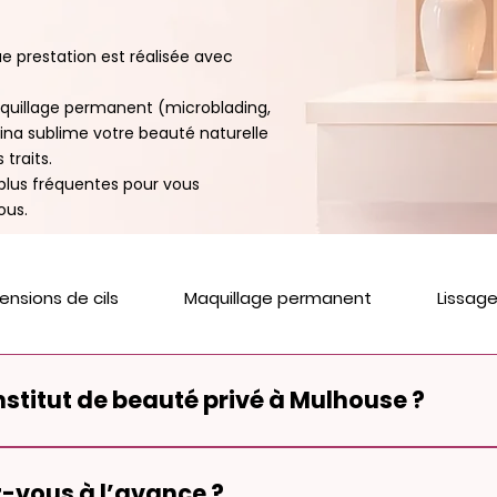
 prestation est réalisée avec 
aquillage permanent (microblading, 
 Tina sublime votre beauté naturelle 
raits.

plus fréquentes pour vous 
ous.
ensions de cils
Maquillage permanent
Lissage
institut de beauté privé à Mulhouse ?
 beauté privé à Mulhouse, accessible uniquement sur rendez-vous. Ce
e, discret et entièrement dédié à votre prestation, que ce soit pour
z-vous à l’avance ?