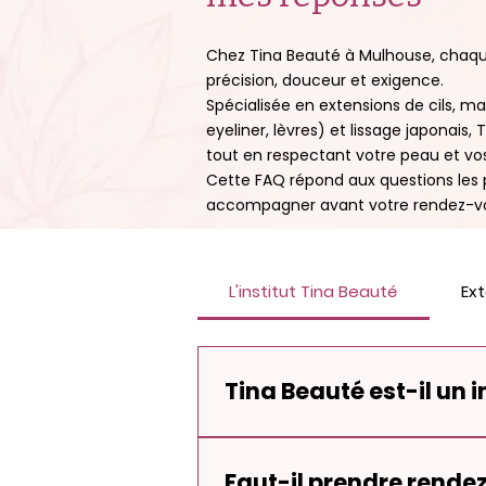
​Chez Tina Beauté à Mulhouse, chaque
précision, douceur et exigence.

Spécialisée en extensions de cils, m
eyeliner, lèvres) et lissage japonais,
tout en respectant votre peau et vos t
Cette FAQ répond aux questions les 
accompagner avant votre rendez-v
L'institut Tina Beauté
Ext
Tina Beauté est-il un 
Oui, Tina Beauté est un institut de
accueillir dans un environnement calm
Faut-il prendre rende