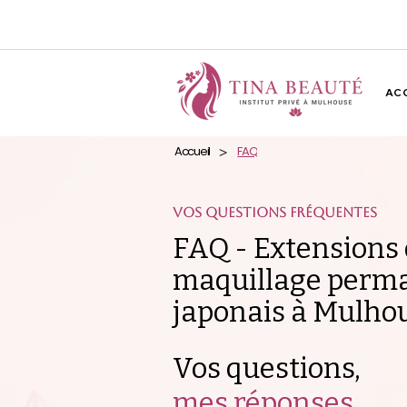
AC
Accueil
FAQ
>
Vos questions fréquentes
FAQ -
Extensions d
maquillage perma
japonais à Mulho
Vos questions,
mes réponses