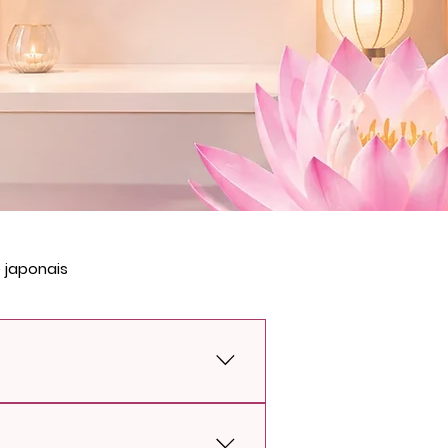
 japonais
 fonctionnement permet de vous
 des extensions de cils, du maquillage