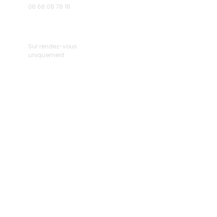
06 68 08 78 18
Sur rendez-vous
uniquement
© 2023 par Tina Beauté - Tous droits réservés
LIENS RAPIDES
INFOS PRATIQUES​
Sur rendez-vous uniquement
Accueil
À propos
Lundi - Mardi - Jeudi -
Prestations
Vendredi -Samedi
Tarifs & RDV
9h00 - 20h00