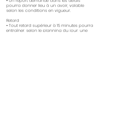
• Un report demandé dans les délais
pourra donner lieu à un avoir, valable
selon les conditions en vigueur.
Retard
• Tout retard supérieur à 15 minutes pourra
entraîner, selon le planning du jour, une
annulation ou un report du rendez-vous,
sans possibilité de prolongation de la
prestation.
• En cas d’annulation liée à un retard,
l’acompte reste dû.
Responsabilité & organisation
• Les rendez-vous sont planifiés avec
précision afin de garantir la qualité des
prestations et le respect du temps de
chaque cliente.
• En validant une réservation, la cliente
accepte pleinement la présente politique.
Merci de votre compréhension, de votre
ponctualité et de votre confiance.
31 Avenue de Colmar
68200 Mulhouse