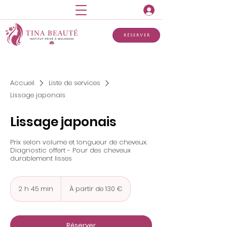
Réserver
Accueil
Liste de services
Lissage japonais
Lissage japonais
Prix selon volume et longueur de cheveux.
Diagnostic offert - Pour des cheveux
durablement lisses
À
partir
2 h 45 min
2
À partir de 130 €
de
h
130
euros
4
5
m
Réserver