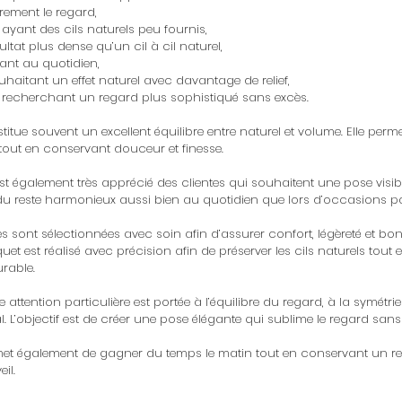
èrement le regard,
ayant des cils naturels peu fournis,
ultat plus dense qu’un cil à cil naturel,
ant au quotidien,
ouhaitant un effet naturel avec davantage de relief,
 recherchant un regard plus sophistiqué sans excès.
itue souvent un excellent équilibre entre naturel et volume. Elle per
out en conservant douceur et finesse.
st également très apprécié des clientes qui souhaitent une pose visibl
ndu reste harmonieux aussi bien au quotidien que lors d’occasions par
ées sont sélectionnées avec soin afin d’assurer confort, légèreté et b
t est réalisé avec précision afin de préserver les cils naturels tout
urable.
 attention particulière est portée à l’équilibre du regard, à la symétrie
l. L’objectif est de créer une pose élégante qui sublime le regard sans
met également de gagner du temps le matin tout en conservant un re
il.