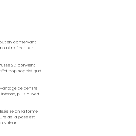
tout en conservant
s ultra fines sur
e russe 2D convient
ffet trop sophistiqué
davantage de densité
intense, plus ouvert
isée selon la forme
ture de la pose est
n valeur.