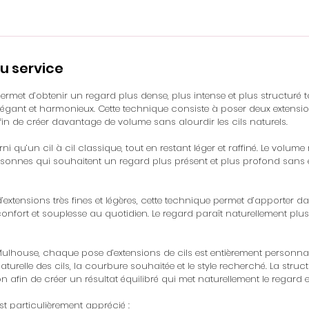
u service
ermet d’obtenir un regard plus dense, plus intense et plus structuré 
élégant et harmonieux. Cette technique consiste à poser deux extension
fin de créer davantage de volume sans alourdir les cils naturels.
rni qu’un cil à cil classique, tout en restant léger et raffiné. Le volum
sonnes qui souhaitent un regard plus présent et plus profond sans e
 d’extensions très fines et légères, cette technique permet d’apporter 
onfort et souplesse au quotidien. Le regard paraît naturellement plus 
ulhouse, chaque pose d’extensions de cils est entièrement personnal
aturelle des cils, la courbure souhaitée et le style recherché. La struc
n afin de créer un résultat équilibré qui met naturellement le regard e
st particulièrement apprécié :