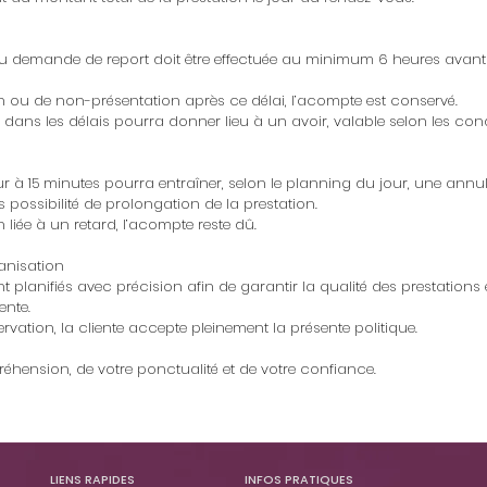
u demande de report doit être effectuée au minimum 6 heures avant
n ou de non-présentation après ce délai, l’acompte est conservé.
dans les délais pourra donner lieu à un avoir, valable selon les cond
eur à 15 minutes pourra entraîner, selon le planning du jour, une annu
 possibilité de prolongation de la prestation.
 liée à un retard, l’acompte reste dû.
anisation
t planifiés avec précision afin de garantir la qualité des prestations 
ente.
ervation, la cliente accepte pleinement la présente politique.
éhension, de votre ponctualité et de votre confiance.
LIENS RAPIDES
INFOS PRATIQUES​