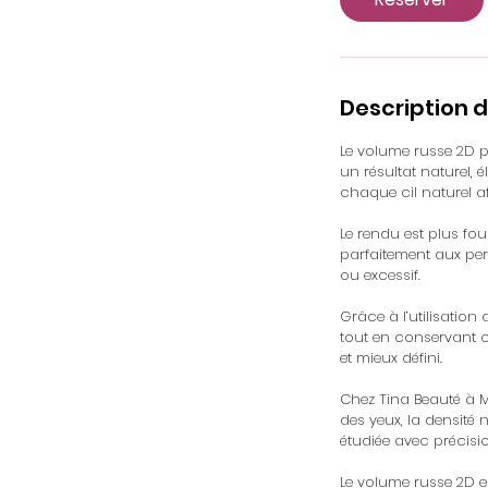
i
n
Description d
Le volume russe 2D p
un résultat naturel, 
chaque cil naturel a
Le rendu est plus fou
parfaitement aux per
ou excessif.
Grâce à l’utilisation
tout en conservant c
et mieux défini.
Chez Tina Beauté à M
des yeux, la densité n
étudiée avec précisio
Le volume russe 2D e