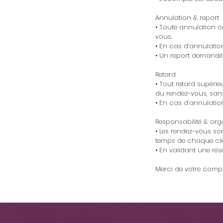
Annulation & report
• Toute annulation o
vous.
• En cas d’annulatio
• Un report demandé 
Retard
• Tout retard supéri
du rendez-vous, sans
• En cas d’annulation
Responsabilité & org
• Les rendez-vous son
temps de chaque cli
• En validant une rés
Merci de votre compr