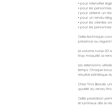
• pour intensifier lég
• pour les personnes 
• pour obtenir un rés
• pour un rendu élég
• pour les clientes s
• pour les personnes
Cette technique const
présence au regard t
Le volume russe 2D e
trop maquillé. Le re
Les extensions utilis
temps. Chaque bouque
résultat esthétique d
Chez Tina Beauté, une
qualité du rendu fina
Cette prestation per
et lumineux dès le réve