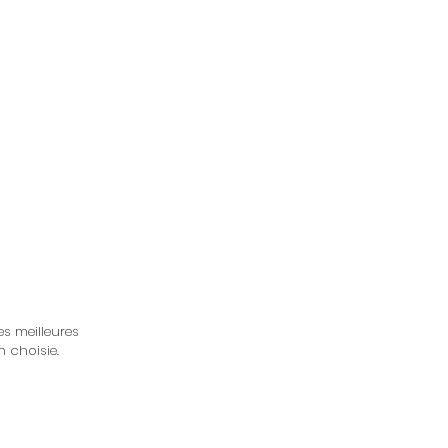
es meilleures
n choisie.