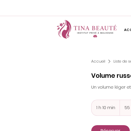
AC
Accueil
Liste de s
Volume russ
Un volume léger et
55
euros
1 h 10 min
1
55
1
0
m
Réserver