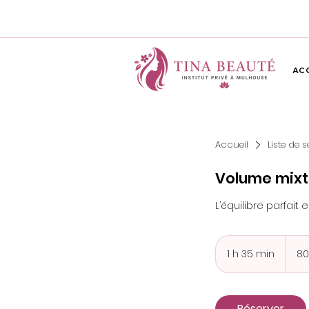
AC
Accueil
Liste de s
Volume mix
L’équilibre parfait
80
euros
1 h 35 min
1
80
3
5
m
Réserver