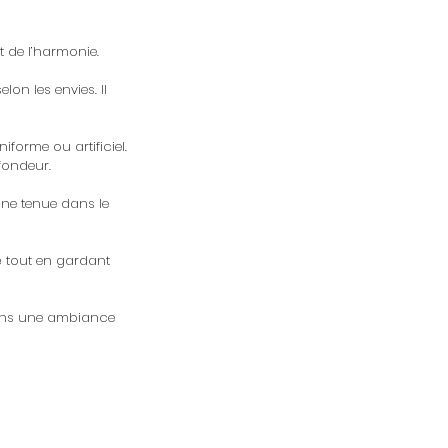
t de l’harmonie.
lon les envies. Il
iforme ou artificiel.
ofondeur.
onne tenue dans le
é tout en gardant
dans une ambiance