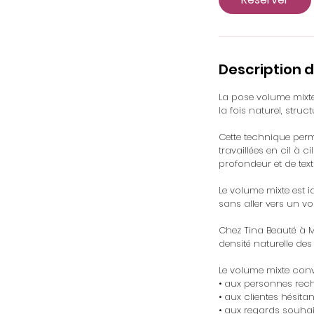
i
n
Description d
La pose volume mixte
la fois naturel, stru
Cette technique perme
travaillées en cil à
profondeur et de text
Le volume mixte est i
sans aller vers un vo
Chez Tina Beauté à M
densité naturelle des 
Le volume mixte convi
• aux personnes reche
• aux clientes hésitan
• aux regards souhai