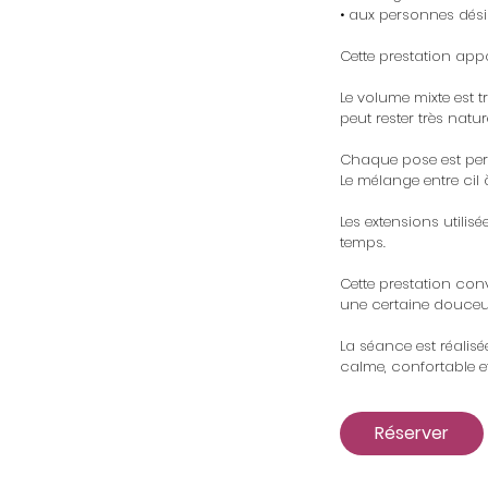
• aux personnes dési
Cette prestation app
Le volume mixte est tr
peut rester très natu
Chaque pose est perso
Le mélange entre cil 
Les extensions utilis
temps.
Cette prestation con
une certaine douceu
La séance est réalis
calme, confortable e
Réserver