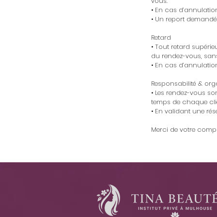
vous.
• En cas d’annulatio
• Un report demandé 
Retard
• Tout retard supéri
du rendez-vous, sans
• En cas d’annulation
Responsabilité & org
• Les rendez-vous son
temps de chaque cli
• En validant une rés
Merci de votre compr