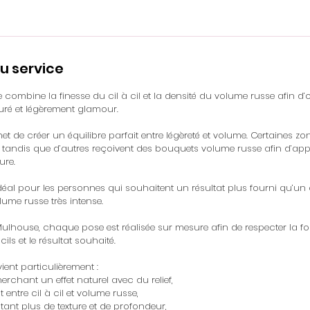
u service
 combine la finesse du cil à cil et la densité du volume russe afin d’
cturé et légèrement glamour.
t de créer un équilibre parfait entre légèreté et volume. Certaines z
 cil tandis que d’autres reçoivent des bouquets volume russe afin d’a
ure.
déal pour les personnes qui souhaitent un résultat plus fourni qu’un c
lume russe très intense.
ulhouse, chaque pose est réalisée sur mesure afin de respecter la fo
cils et le résultat souhaité.
ent particulièrement :
rchant un effet naturel avec du relief,
t entre cil à cil et volume russe,
tant plus de texture et de profondeur,