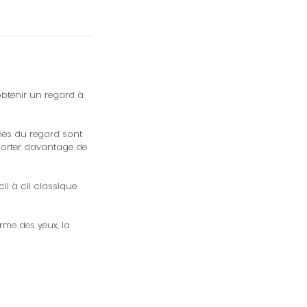
obtenir un regard à
ones du regard sont
pporter davantage de
il à cil classique
rme des yeux, la