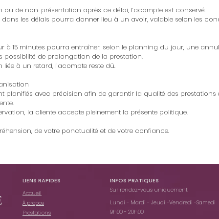
n ou de non-présentation après ce délai, l’acompte est conservé.
dans les délais pourra donner lieu à un avoir, valable selon les cond
eur à 15 minutes pourra entraîner, selon le planning du jour, une annu
 possibilité de prolongation de la prestation.
 liée à un retard, l’acompte reste dû.
anisation
t planifiés avec précision afin de garantir la qualité des prestations 
ente.
ervation, la cliente accepte pleinement la présente politique.
éhension, de votre ponctualité et de votre confiance.
LIENS RAPIDES
INFOS PRATIQUES​
Sur rendez-vous uniquement
Accueil
Lundi - Mardi - Jeudi -Vendredi -Samedi
À propos
9h00 - 20h00
Prestations