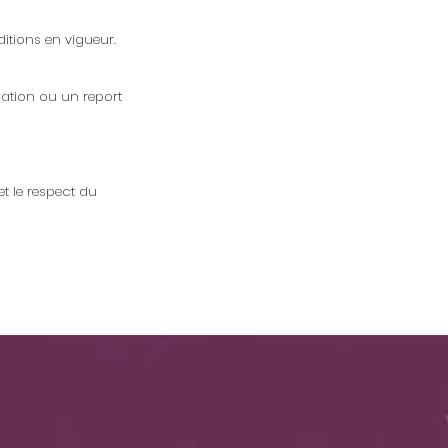
itions en vigueur.
lation ou un report
et le respect du