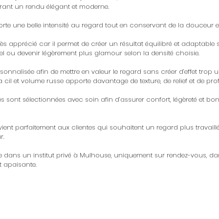
rant un rendu élégant et moderne.
orte une belle intensité au regard tout en conservant de la douceur e
ès apprécié car il permet de créer un résultat équilibré et adaptable se
rel ou devenir légèrement plus glamour selon la densité choisie.
nnalisée afin de mettre en valeur le regard sans créer d’effet trop un
à cil et volume russe apporte davantage de texture, de relief et de pr
ées sont sélectionnées avec soin afin d’assurer confort, légèreté et b
vient parfaitement aux clientes qui souhaitent un regard plus travaill
r.
ée dans un institut privé à Mulhouse, uniquement sur rendez-vous, 
t apaisante.