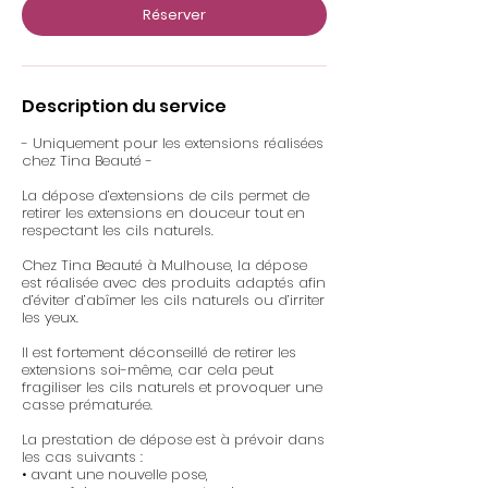
n
Réserver
Description du service
- Uniquement pour les extensions réalisées
chez Tina Beauté -
La dépose d’extensions de cils permet de
retirer les extensions en douceur tout en
respectant les cils naturels.
Chez Tina Beauté à Mulhouse, la dépose
est réalisée avec des produits adaptés afin
d’éviter d’abîmer les cils naturels ou d’irriter
les yeux.
Il est fortement déconseillé de retirer les
extensions soi-même, car cela peut
fragiliser les cils naturels et provoquer une
casse prématurée.
La prestation de dépose est à prévoir dans
les cas suivants :
• avant une nouvelle pose,