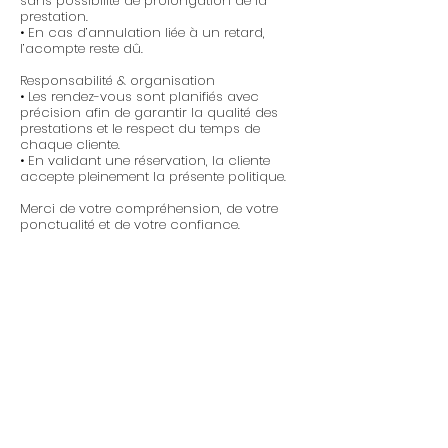
sans possibilité de prolongation de la
prestation.
• En cas d’annulation liée à un retard,
l’acompte reste dû.
Responsabilité & organisation
• Les rendez-vous sont planifiés avec
précision afin de garantir la qualité des
prestations et le respect du temps de
chaque cliente.
• En validant une réservation, la cliente
accepte pleinement la présente politique.
Merci de votre compréhension, de votre
ponctualité et de votre confiance.
31 Avenue de Colmar
68200 Mulhouse
06 68 08 78 18