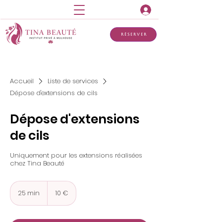
Réserver
Accueil
Liste de services
Dépose d'extensions de cils
Dépose d'extensions
de cils
Uniquement pour les extensions réalisées
chez Tina Beauté
10
euros
25 min
2
10 €
5
m
i