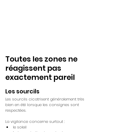
Toutes les zones ne 
réagissent pas 
exactement pareil
Les sourcils
Les sourcils cicatrisent généralement très 
bien en été lorsque les consignes sont 
respectées. 
La vigilance concerne surtout :
le soleil