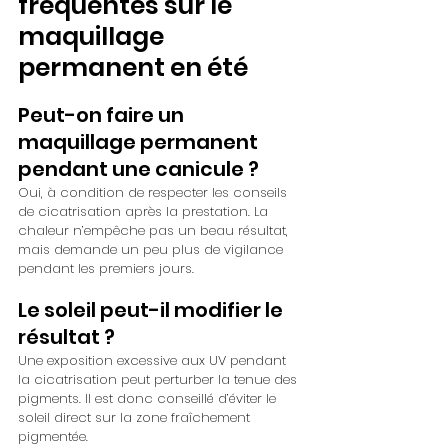
fréquentes sur le 
maquillage 
permanent en été
Peut-on faire un 
maquillage permanent 
pendant une canicule ?
Oui, à condition de respecter les conseils 
de cicatrisation après la prestation. La 
chaleur n’empêche pas un beau résultat, 
mais demande un peu plus de vigilance 
pendant les premiers jours.
Le soleil peut-il modifier le 
résultat ?
Une exposition excessive aux UV pendant 
la cicatrisation peut perturber la tenue des 
pigments. Il est donc conseillé d’éviter le 
soleil direct sur la zone fraîchement 
pigmentée.