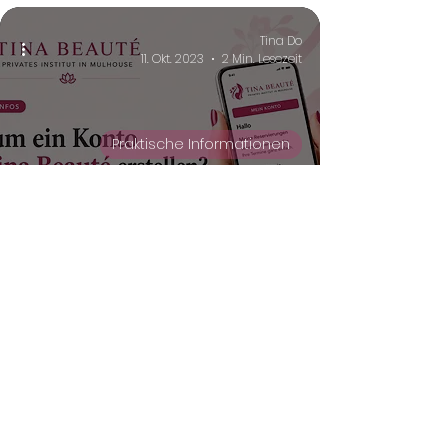
Tina Do
11. Okt. 2023
2 Min. Lesezeit
Praktische Informationen
Warum ein Tina Beauté-Konto
erstellen? Alle Ihre Vorteile an einem
Ort.
31 Avenue de Colmar
68200 Mulhouse