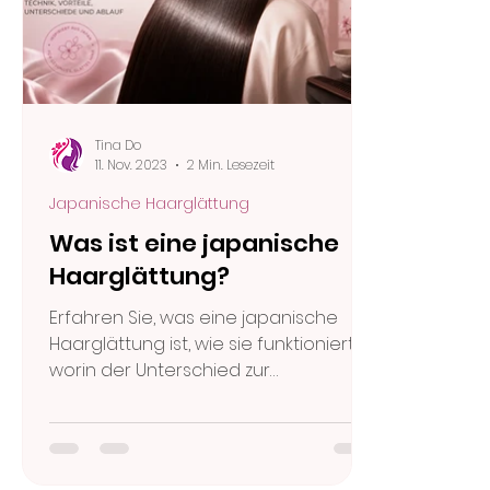
Tina Do
11. Nov. 2023
2 Min. Lesezeit
Japanische Haarglättung
Was ist eine japanische
Haarglättung?
Erfahren Sie, was eine japanische
Haarglättung ist, wie sie funktioniert,
worin der Unterschied zur
brasilianischen Glättung liegt und wie
lange das Ergebnis hält.