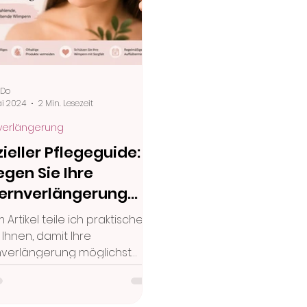
 Do
ai 2024
2 Min. Lesezeit
erlängerung
ieller Pflegeguide:
egen Sie Ihre
rnverlängerung
der Behandlung
 Artikel teile ich praktische
g
 Ihnen, damit Ihre
verlängerung möglichst
hön und gepflegt bleibt. Von
ichen Reinigung bis hin zum
en ungeeigneter Produkte