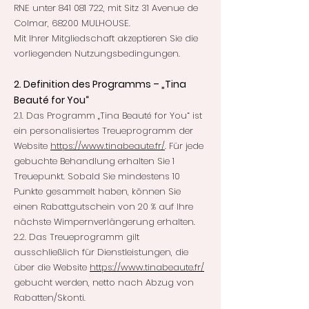
RNE unter
841 081 722
, mit Sitz 31 Avenue de
Colmar, 68200 MULHOUSE.
Mit Ihrer Mitgliedschaft akzeptieren Sie die
vorliegenden Nutzungsbedingungen.
2. Definition des Programms – „Tina
Beauté for You“
2.1. Das Programm „Tina Beauté for You“ ist
ein personalisiertes Treueprogramm der
Website
https://www.tinabeaute.fr/
. Für jede
gebuchte Behandlung erhalten Sie 1
Treuepunkt. Sobald Sie mindestens 10
Punkte gesammelt haben, können Sie
einen Rabattgutschein von 20 % auf Ihre
nächste Wimpernverlängerung erhalten.
2.2. Das Treueprogramm gilt
ausschließlich für Dienstleistungen, die
über die Website
https://www.tinabeaute.fr/
gebucht werden, netto nach Abzug von
Rabatten/Skonti.