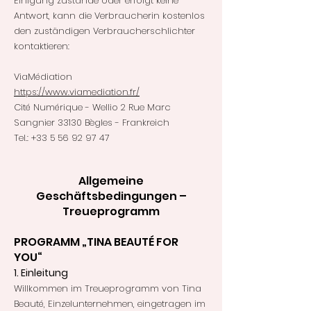
Einigung zustande oder erfolgt keine
Antwort, kann die Verbraucherin kostenlos
den zuständigen Verbraucherschlichter
kontaktieren:
ViaMédiation
https://www.viamediation.fr/
Cité Numérique - Wellio 2 Rue Marc
Sangnier 33130 Bègles - Frankreich
Tel.: +33 5 56 92 97 47
Allgemeine
Geschäftsbedingungen –
Treueprogramm
PROGRAMM „TINA BEAUTÉ FOR
YOU“
1. Einleitung
Willkommen im Treueprogramm von Tina
Beauté, Einzelunternehmen, eingetragen im