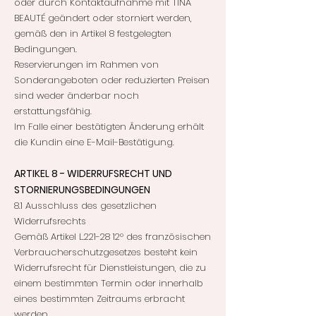
oder durch Kontaktaufnahme mit TINA
BEAUTÉ geändert oder storniert werden,
gemäß den in Artikel 8 festgelegten
Bedingungen.
Reservierungen im Rahmen von
Sonderangeboten oder reduzierten Preisen
sind weder änderbar noch
erstattungsfähig.
Im Falle einer bestätigten Änderung erhält
die Kundin eine E-Mail-Bestätigung.
ARTIKEL 8 - WIDERRUFSRECHT UND
STORNIERUNGSBEDINGUNGEN
8.1 Ausschluss des gesetzlichen
Widerrufsrechts
Gemäß Artikel L.221-28 12° des französischen
Verbraucherschutzgesetzes besteht kein
Widerrufsrecht für Dienstleistungen, die zu
einem bestimmten Termin oder innerhalb
eines bestimmten Zeitraums erbracht
werden.