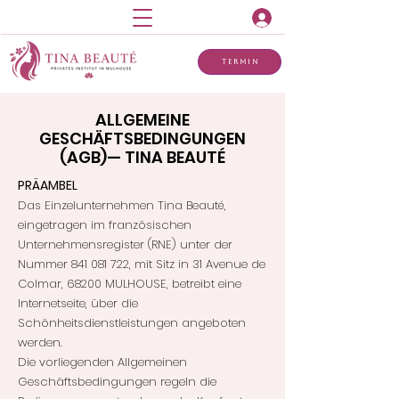
Termin
ALLGEMEINE
GESCHÄFTSBEDINGUNGEN
(AGB)— TINA BEAUTÉ
​PRÄAMBEL
Das Einzelunternehmen Tina Beauté,
eingetragen im französischen
Unternehmensregister (RNE) unter der
Nummer
841 081 722
, mit Sitz in 31 Avenue de
Colmar, 68200 MULHOUSE, betreibt eine
Internetseite, über die
Schönheitsdienstleistungen angeboten
werden.
Die vorliegenden Allgemeinen
Geschäftsbedingungen regeln die