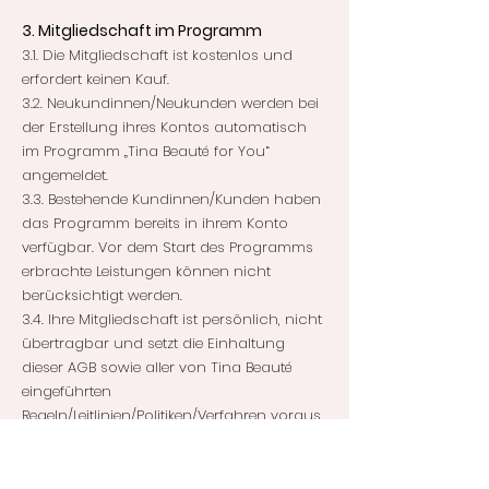
3. Mitgliedschaft im Programm
3.1. Die Mitgliedschaft ist kostenlos und
erfordert keinen Kauf.
3.2. Neukundinnen/Neukunden werden bei
der Erstellung ihres Kontos automatisch
im Programm „Tina Beauté for You“
angemeldet.
3.3. Bestehende Kundinnen/Kunden haben
das Programm bereits in ihrem Konto
verfügbar. Vor dem Start des Programms
erbrachte Leistungen können nicht
berücksichtigt werden.
3.4. Ihre Mitgliedschaft ist persönlich, nicht
übertragbar und setzt die Einhaltung
dieser AGB sowie aller von Tina Beauté
eingeführten
Regeln/Leitlinien/Politiken/Verfahren voraus,
die Sie durch die Nutzung von
Angeboten/Vorteilen und die Buchung von
Leistungen akzeptieren. Pro Person und