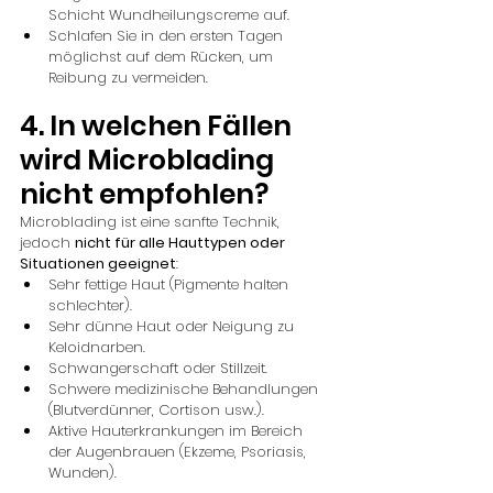
Schicht Wundheilungscreme auf.
Schlafen Sie in den ersten Tagen 
möglichst auf dem Rücken, um 
Reibung zu vermeiden.
4. In welchen Fällen 
wird Microblading 
nicht empfohlen?
Microblading ist eine sanfte Technik, 
jedoch 
nicht für alle Hauttypen oder 
Situationen geeignet
:
Sehr fettige Haut (Pigmente halten 
schlechter).
Sehr dünne Haut oder Neigung zu 
Keloidnarben.
Schwangerschaft oder Stillzeit.
Schwere medizinische Behandlungen 
(Blutverdünner, Cortison usw.).
Aktive Hauterkrankungen im Bereich 
der Augenbrauen (Ekzeme, Psoriasis, 
Wunden).