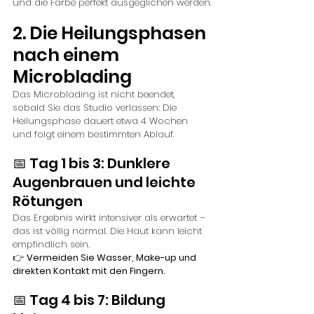
und die Farbe perfekt ausgeglichen werden.
2. Die Heilungsphasen 
nach einem 
Microblading
Das Microblading ist nicht beendet, 
sobald Sie das Studio verlassen: Die 
Heilungsphase dauert etwa 4 Wochen 
und folgt einem bestimmten Ablauf.
📅 Tag 1 bis 3: Dunklere 
Augenbrauen und leichte 
Rötungen
Das Ergebnis wirkt intensiver als erwartet – 
das ist völlig normal. Die Haut kann leicht 
empfindlich sein.
👉 
Vermeiden Sie Wasser, Make-up und 
direkten Kontakt mit den Fingern.
📅 Tag 4 bis 7: Bildung 