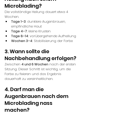
Microblading?
Die vollständige Heilung dauert etwa 4 
Wochen.
Tage 1–3
: dunklere Augenbrauen, 
empfindliche Haut
Tage 4–7
: kleine Krusten
Tage 8–14
: vorübergehende Aufhellung
Wochen 3–4
: Stabilisierung der Farbe
3. Wann sollte die 
Nachbehandlung erfolgen?
Zwischen 
4 und 6 Wochen
 nach der ersten 
Sitzung. Dieser Schritt ist wichtig, um die 
Farbe zu fixieren und das Ergebnis 
dauerhaft zu vereinheitlichen.
4. Darf man die 
Augenbrauen nach dem 
Microblading nass 
machen?