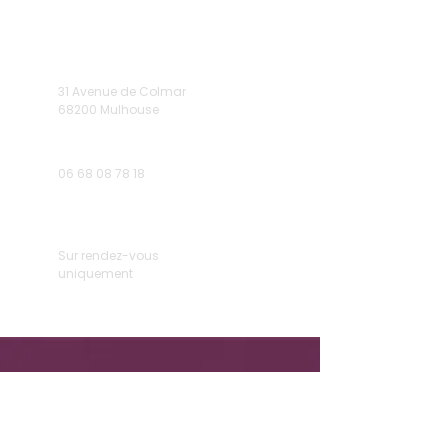
31 Avenue de Colmar
68200 Mulhouse
06 68 08 78 18
Sur rendez-vous
uniquement