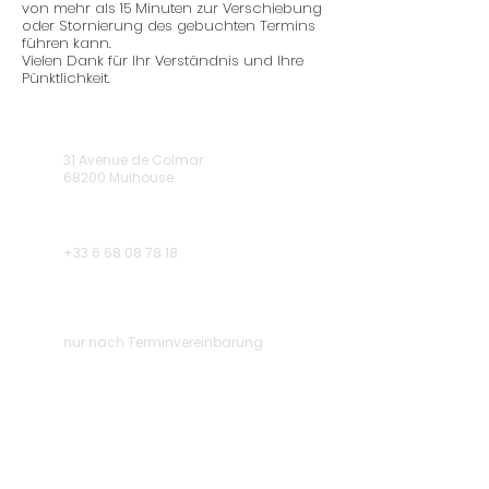
von mehr als 15 Minuten zur Verschiebung
oder Stornierung des gebuchten Termins
führen kann.
Vielen Dank für Ihr Verständnis und Ihre
Pünktlichkeit.
31 Avenue de Colmar
68200 Mulhouse
+33 6 68 08 78 18
nur nach Terminvereinbarung