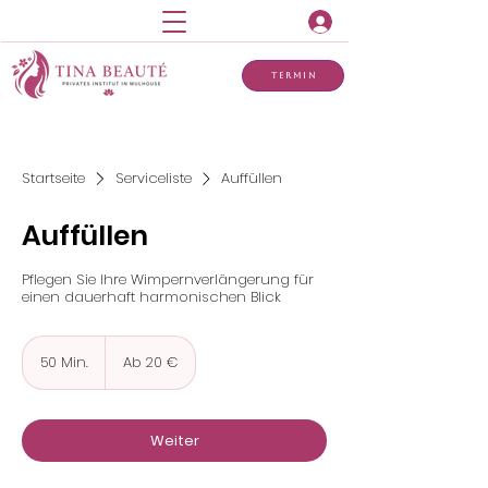
Termin
Startseite
Serviceliste
Auffüllen
Auffüllen
Pflegen Sie Ihre Wimpernverlängerung für
einen dauerhaft harmonischen Blick
Ab
20
50 Min.
5
Ab 20 €
Euro
0
M
i
n
Weiter
.